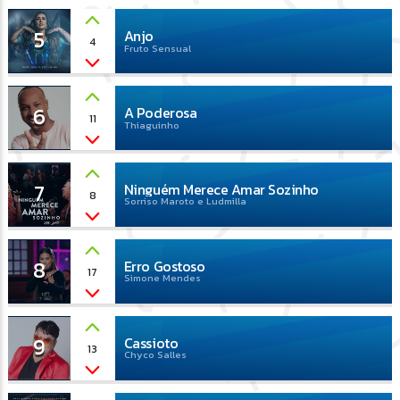
5
Anjo
4
Fruto Sensual
6
A Poderosa
11
Thiaguinho
7
Ninguém Merece Amar Sozinho
8
Sorriso Maroto e Ludmilla
8
Erro Gostoso
17
Simone Mendes
9
Cassioto
13
Chyco Salles