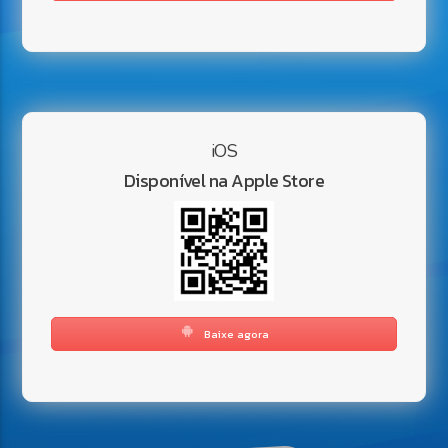
iOS
Disponível na Apple Store
Baixe agora