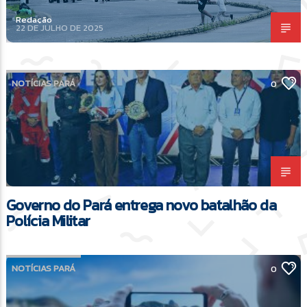
Redação
22 DE JULHO DE 2025
NOTÍCIAS PARÁ
0
Governo do Pará entrega novo batalhão da
Polícia Militar
NOTÍCIAS PARÁ
0