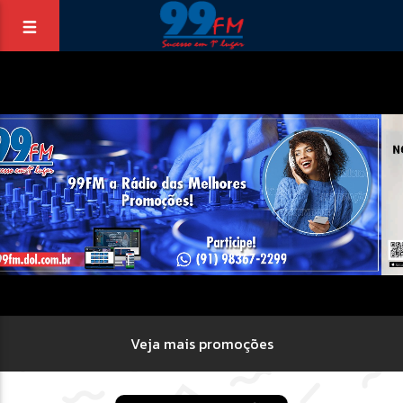
Veja mais promoções