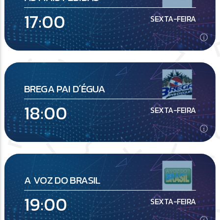
Todas as tardes, a 99 FM, dão um show com o programa
Rádio Show. Programa com perfil jovem, tocando os
17:00
SEXTA-FEIRA
sucessos da parada, dicas da cidade, muito bom humor,
Saiba mais
distribuição de muitos prêmios e a participação do
ouvinte que escolhe o sucesso do momento.
17:00
SEXTA-FEIRA
BREGA PAI D´ÉGUA
As melhores da semana desfilam nas Mais Pedidas , as
20 Melhores da Programação da 99 FM
18:00
SEXTA-FEIRA
Saiba mais
18:00
SEXTA-FEIRA
A VOZ DO BRASIL
O início da noite sempre em alto astral. Programa que
resgata os sucessos do brega do passado, como brega-
19:00
SEXTA-FEIRA
pop, calypso, tecno brega, cumbia e zouk. Os ritmos que
Saiba mais
embalaram as casas de shows populares nos anos 90,