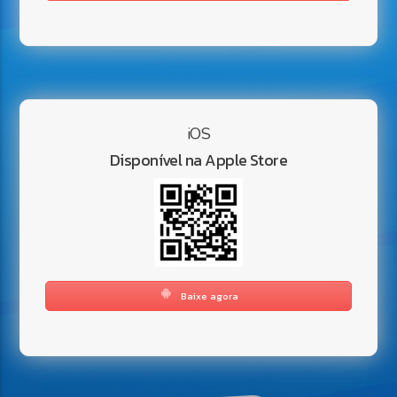
iOS
Disponível na Apple Store
Baixe agora