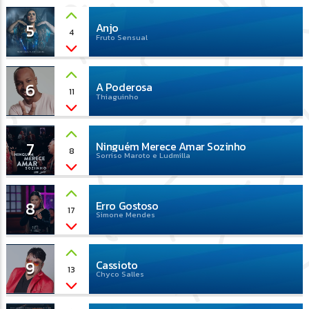
5
Anjo
4
Fruto Sensual
6
A Poderosa
11
Thiaguinho
7
Ninguém Merece Amar Sozinho
8
Sorriso Maroto e Ludmilla
8
Erro Gostoso
17
Simone Mendes
9
Cassioto
13
Chyco Salles