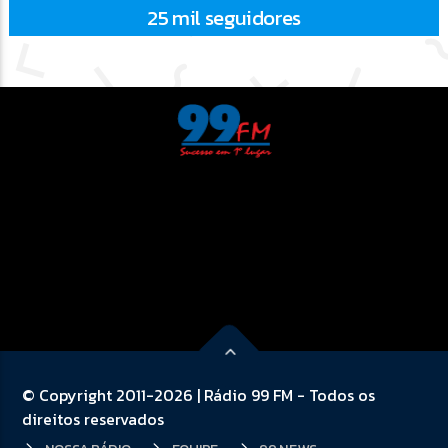
25 mil seguidores
© Copyright 2011-2026 | Rádio 99 FM - Todos os
direitos reservados