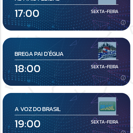
Todas as tardes, a 99 FM, dão um show com o programa
Rádio Show. Programa com perfil jovem, tocando os
17:00
SEXTA-FEIRA
sucessos da parada, dicas da cidade, muito bom humor,
Saiba mais
distribuição de muitos prêmios e a participação do
ouvinte que escolhe o sucesso do momento.
17:00
SEXTA-FEIRA
BREGA PAI D´ÉGUA
As melhores da semana desfilam nas Mais Pedidas , as
20 Melhores da Programação da 99 FM
18:00
SEXTA-FEIRA
Saiba mais
18:00
SEXTA-FEIRA
A VOZ DO BRASIL
O início da noite sempre em alto astral. Programa que
resgata os sucessos do brega do passado, como brega-
19:00
SEXTA-FEIRA
pop, calypso, tecno brega, cumbia e zouk. Os ritmos que
Saiba mais
embalaram as casas de shows populares nos anos 90,