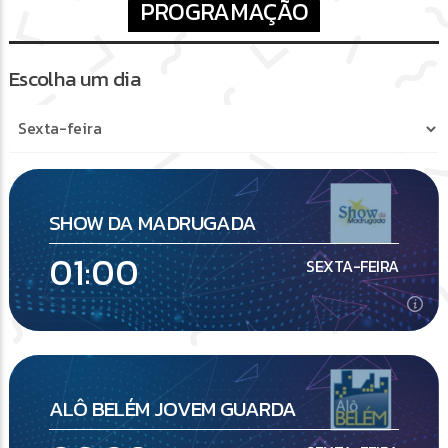
PROGRAMAÇÃO
Escolha um dia
SHOW DA MADRUGADA
01:00
SEXTA-FEIRA
01:00
SEXTA-FEIRA
ALÔ BELÉM JOVEM GUARDA
Um programa musical que toca todos os sucessos da
programação da 99 FM. O Show da Madrugada é ideal